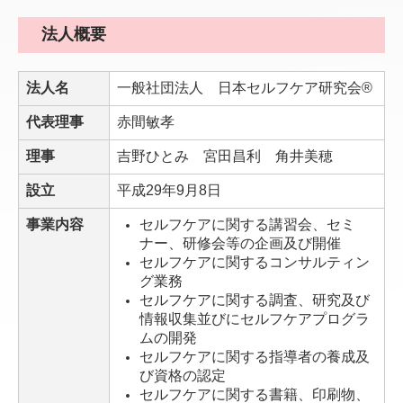
メディカルシンセンサー（一般医療機器）
法人概要
ニュース
法人名
一般社団法人 日本セルフケア研究会®
展示会情報
代表理事
赤間敏孝
セミナー・イベント情報
理事
吉野ひとみ 宮田昌利 角井美穂
プレスリリース
設立
平成29年9月8日
賛助会員クリニック様専用
事業内容
セルフケアに関する講習会、セミ
ナー、研修会等の企画及び開催
お問合せ・レンタル申込
セルフケアに関するコンサルティン
グ業務
ウルトラーマレンタルお申込み
セルフケアに関する調査、研究及び
お問合せ
情報収集並びにセルフケアプログラ
ムの開発
セルフケアに関する指導者の養成及
び資格の認定
セルフケアに関する書籍、印刷物、