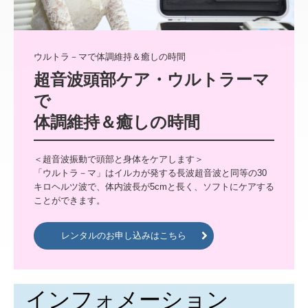
メディカルシンセンサー（一般医療機器）
ニュース
ウルトラ－マで体調維持＆癒しの時間
超音波頭部ケア・ウルトラーマ
展示会情報
で

セミナー・イベント情報
体調維持＆癒しの時間
プレスリリース
賛助会員クリニック様専用
＜超音波振動で頭部と身体をケアします＞

「ウルトラ－マ」はイルカが発する長波超音波と同等の30
キロヘルツ波で、体内波長が5cmと長く、ソフトにケアする
お問合せ・レンタル申込
ことができます。
ウルトラーマレンタルお申込み
レンタルのお申し込みはこちら
お問合せ
インフォメーション