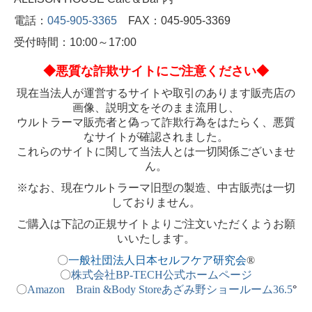
電話：
045-905-3365
FAX：045-905-3369
受付時間：10:00～17:00
◆悪質な詐欺サイトにご注意ください◆
現在当法人が運営するサイトや取引のあります販売店の
画像、説明文をそのまま流用し、
ウルトラーマ販売者と偽って詐欺行為をはたらく、悪質
なサイトが確認されました。
これらのサイトに関して当法人とは一切関係ございませ
ん。
※なお、現在ウルトラーマ旧型の製造、中古販売は一切
しておりません。
ご購入は下記の正規サイトよりご注文いただくようお願
いいたします。
〇
一般社団法人日本セルフケア研究会
®
〇
株式会社BP-TECH公式ホームページ
〇
Amazon Brain &Body Storeあざみ野ショールーム36.5
°