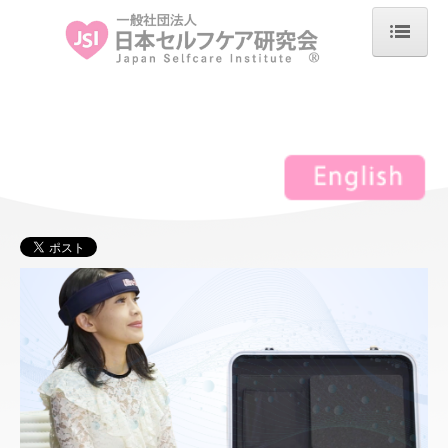
ホーム
協会概要
アンバサダー インタビュー
低出力超音波機器 ウルトラーマ
ウルトラーマ導入クリニック紹介
よくあるご質問
特定商取引法に基づく表記
エビデンス
バイオエスペランサ
メディカルバイオエスペランサ（一般医療機器）